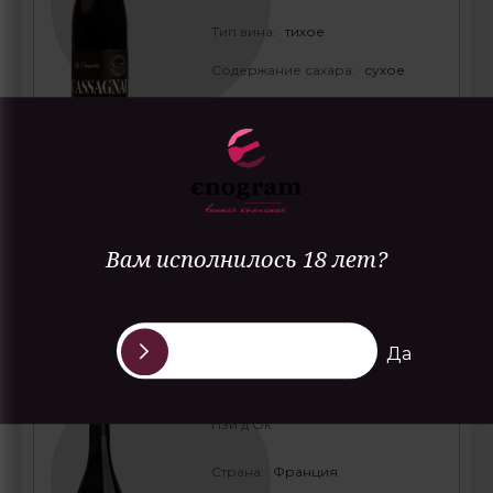
Тип вина:
тихое
Содержание сахара:
сухое
Гастрономия:
лёгкие мясные
закуски
ПОДРОБНЕЕ
Вам исполнилось 18 лет?
Domaine de Cassagnau Les
Да
Galets Roulés Pays d'Oc
Домен де Кассаньо Ле Гале Руле
Пэй д'Ок
Страна:
Франция