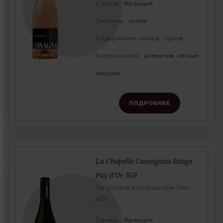
Страна:
Франция
Тип вина:
тихое
Содержание сахара:
сухое
Гастрономия:
аперитив, лёгкие
закуски
ПОДРОБНЕЕ
La Chapelle Cassagnau Rouge
Pay d'Oc IGP
Ля Шапель Кассаньо Руж Пэи
д'Ок
Страна:
Франция