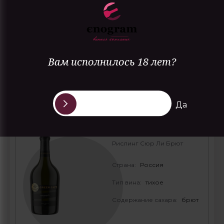
Гастрономия:
аперитив,
закуски из морепродуктов
Вам исполнилось 18 лет?
ПОДРОБНЕЕ
Да
Riesling Sur Lie Brut White
Рислинг Сюр Ли Брют
Страна:
Россия
Тип вина:
тихое
Содержание сахара:
брют