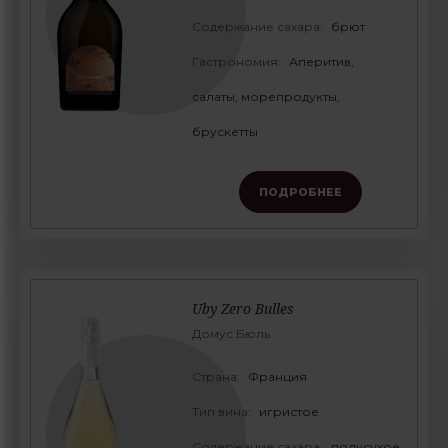
Содержание сахара:
брют
Гастрономия:
Аперитив,
салаты, морепродукты,
брускетты
ПОДРОБНЕЕ
Uby Zero Bulles
Домус Бюль
Страна:
Франция
Тип вина:
игристое
Содержание сахара:
полусухое