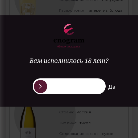
Гастрономия:
аперитив, блюда
из морепродуктов
ПОДРОБНЕЕ
Вам исполнилось 18 лет?
White Flame white dry Terroir
Vtoraya Liniya
Да
Белое пламя белое сухое
Терруар Вторая Линия
Страна:
Россия
Тип вина:
тихое
Содержание сахара:
сухое