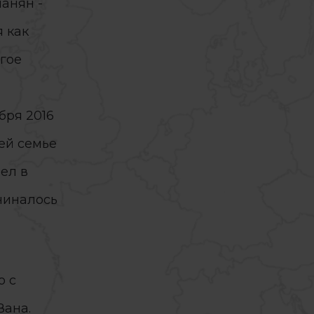
анян -
я как
лгое
бря 2016
ей семье
ел в
чиналось
о с
Вана.