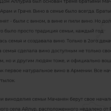
Дом Аллуриа был основан тремя братьями Мач
Арам и Грачя. Вино в семье было всегда. Брать
нят - были с вином, в вине и пили вино. Но до
то было просто традиция семьи, каждый год
сь семья и создавала вино. Только в 2ого дека
а семья сделала вино доступным не только сво
ям, но и другим людям тоже, и официально вош
ак первое натуральное вино в Армении. Все на
утылок.
и виноделия семьи Мачанян берут свое начал
ого села Айлур, расположенного недалеко от 