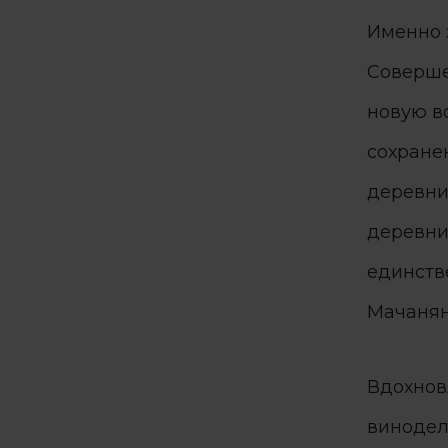
Именно 
Соверше
новую в
сохране
деревни
деревни.
единств
Мачанян
Вдохнов
винодели