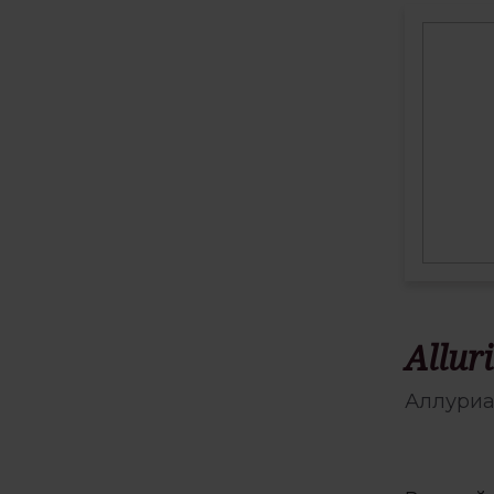
Allur
Аллури