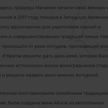
здесь прадеды Мачанян начали свою винную 
нное в 2017 году поездка в Западную Армени
олну вдохновения для укрепления корней и
нии и совершенствовании традиций семьи. На
 произошло от реки Аллуриа, протекавшей вок
 И братья решили дать дань реке, которая был
енным источником жизни виноградников стар
 и решили назвать вино именно Аллурией.
ленные многовековыми семейными традиция
я, были созданы вина Alluria из автохтонных