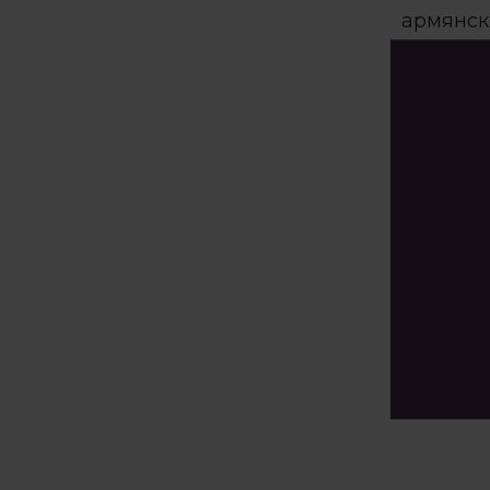
армянск
виногра
Все наш
методом
коммерч
Символо
естестве
“никогда