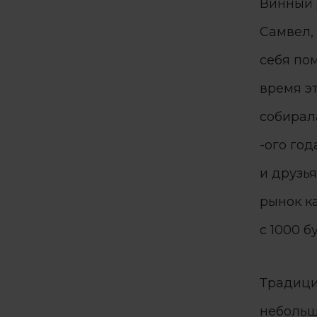
Винный 
Самвел, 
себя пом
время э
собирала
-ого год
и друзь
рынок к
с 1000 б
Традици
небольш