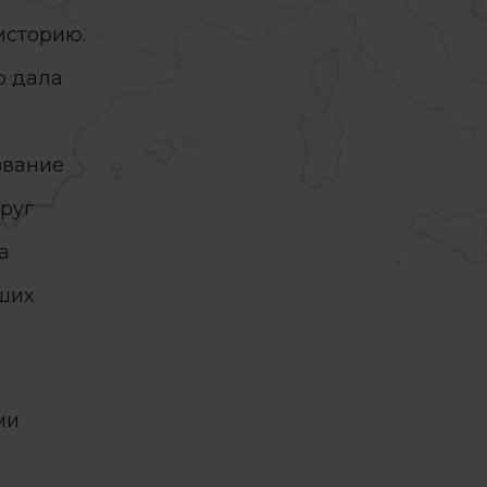
историю.
ю дала
звание
руг
а
ших
ми