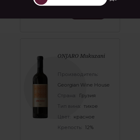
ПОДРОБНЕЕ
ONJARO Mukuzani
Производитель:
Georgian Wine House
Страна:
Грузия
Тип вина:
тихое
Цвет:
красное
Крепость:
12%