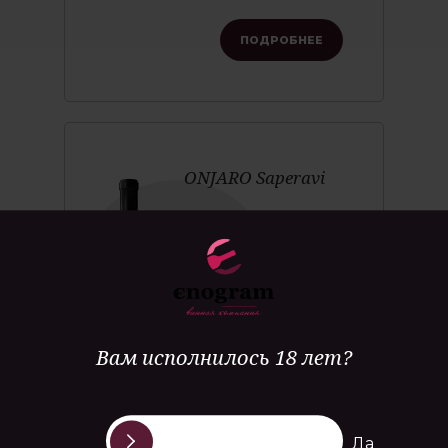
ПОДРОБНЕЕ
ONJARO Saperavi
Производитель:
Georgian Wine House
Страна:
Грузия
Тип вина:
тихое
Вам исполнилось 18 лет?
Цвет:
красное
Крепость:
12%
Да