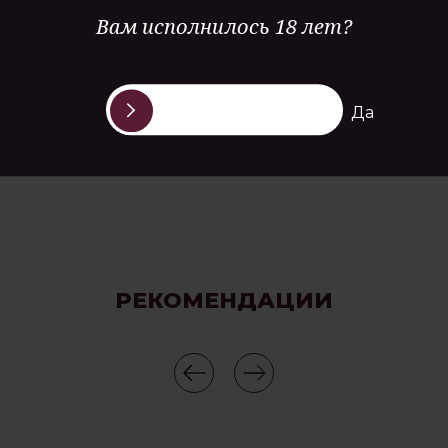
Вам исполнилось 18 лет?
аперитив, блюда из морепродуктов
Да
РЕКОМЕНДАЦИИ