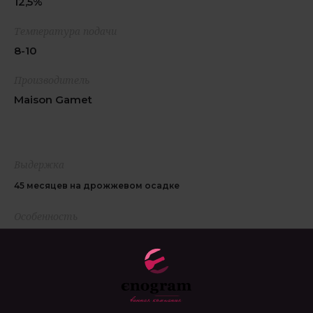
12,5%
Температура подачи
8-10
Производитель
Maison Gamet
Выдержка
45 месяцев на дрожжевом осадке
Особенность
ручной сбор урожая, ферментация в дубовых бочках,
возраст лоз от 25 до 50 лет, органический тип
виноградарства
Гастрономия