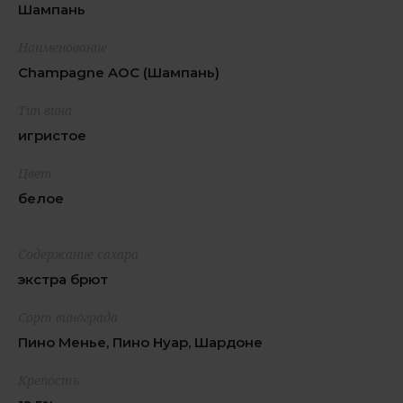
Шампань
Наименование
Champagne AOC (Шампань)
Тип вина
игристое
Цвет
белое
Содержание сахара
экстра брют
Сорт винограда
Пино Менье, Пино Нуар, Шардоне
Крепость