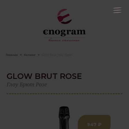
Главная
Каталог
Glow Brut Глоу Брют
GLOW BRUT ROSE
Глоу Брют Розе
947 ₽