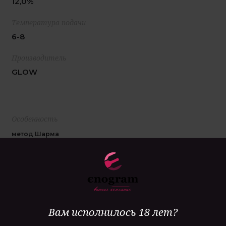
12,0%
Температура подачи
6-8
Производитель
GLOW
Особенность
метод Шарма
Гастрономия
аперитив, легкие закуски
Вам исполнилось 18 лет?