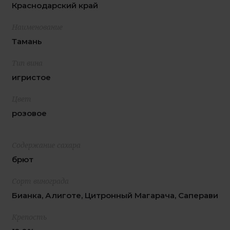
Краснодарский край
Наименование
Тамань
Тип вина
игристое
Цвет
розовое
Содержание сахара
брют
Сорт винограда
Бианка, Алиготе, Цитронный Магарача, Саперави
Крепость