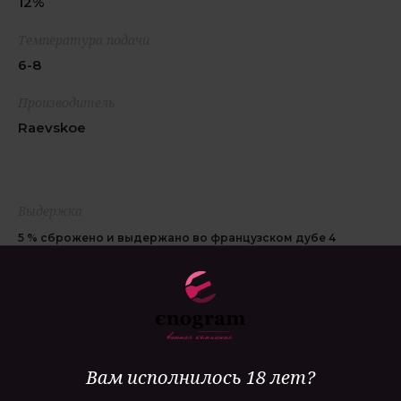
12%
Температура подачи
6-8
Производитель
Raevskoe
Выдержка
5 % сброжено и выдержано во французском дубе 4
месяца
Гастрономия
легкие салаты, блюда из морепродуктов
Вам исполнилось 18 лет?