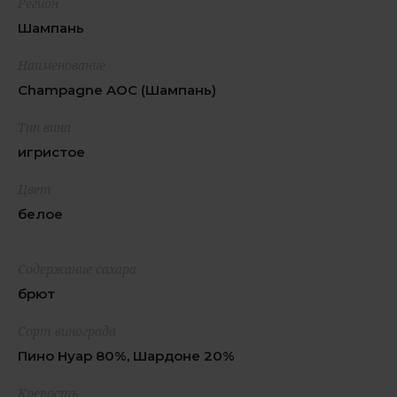
Регион
Шампань
Наименование
Champagne AOC (Шампань)
Тип вина
игристое
Цвет
белое
Содержание сахара
брют
Сорт винограда
Пино Нуар 80%, Шардоне 20%
Крепость