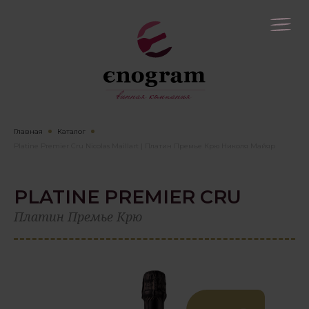
Главная
Каталог
Platine Premier Cru Nicolas Maillart | Платин Премье Крю Николя Майяр
PLATINE PREMIER CRU
Платин Премье Крю