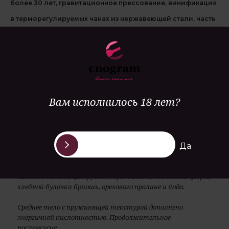
более 30 лет, гравитационное прессование, винификация
в терморегулируемых чанах из нержавеющей стали, часть
сусла ферментируется в дубовой бочке, дегоржаж
производится вручную, биодинамическое
виноградарство, 40% резервные вина
Вам исполнилось 18 лет?
Да
Аромат средней интенсивности выражен нотами
зеленого яблока, цитрусов, морской соли, лимонной цедры,
хлебной булочки бриошь, орехового пралине и йода.
Среднее тело с пружинящей текстурой дополнено
энергичной кислотностью. Продолжительное
послевкусие.