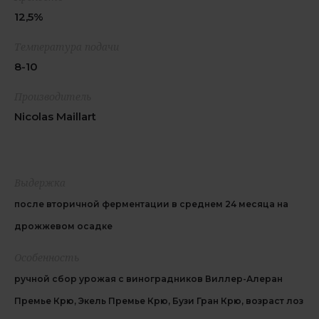
12,5%
Температура подачи
8-10
Производитель
Nicolas Maillart
Выдержка
после вторичной ферментации в среднем 24 месяца на
дрожжевом осадке
Особенность
ручной сбор урожая с виноградников Виллер-Алеран
Премье Крю, Экель Премье Крю, Бузи Гран Крю, возраст лоз