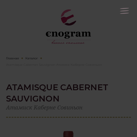
Главная
Каталог
Atamisque Cabernet Sauvignon Атамиск Каберне Совиньон
ATAMISQUE CABERNET
SAUVIGNON
Атамиск Каберне Совиньон