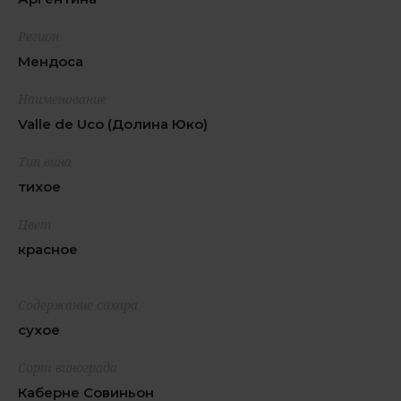
Регион
Мендоса
Наименование
Valle de Uco (Долина Юко)
Тип вина
тихое
Цвет
красное
Содержание сахара
сухое
Сорт винограда
Каберне Совиньон