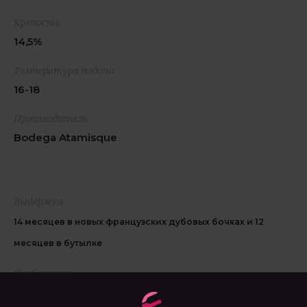
Крепость
14,5%
Температура подачи
16-18
Производитель
Bodega Atamisque
Выдержка
14 месяцев в новых французских дубовых бочках и 12
месяцев в бутылке
Особенность
ручной сбор урожая