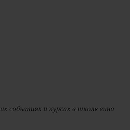
Тип вина:
тихое
Цвет:
красное
Крепость:
13,0%
их событиях и курсах в школе вина