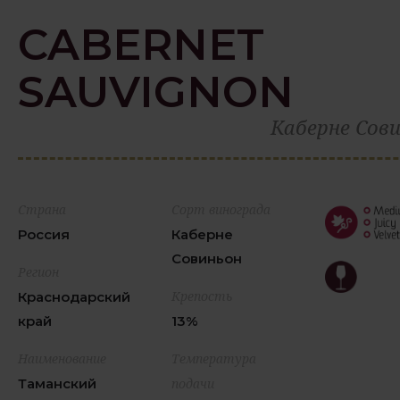
CABERNET
SAUVIGNON
Каберне Сов
Страна
Сорт винограда
Россия
Каберне
Совиньон
Регион
Крепость
Краснодарский
край
13%
Наименование
Температура
Таманский
подачи