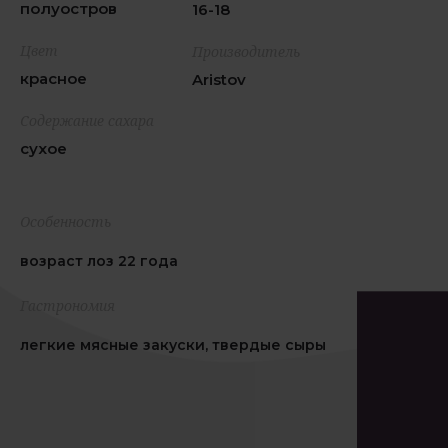
полуостров
16-18
Цвет
Производитель
красное
Aristov
Содержание сахара
сухое
Особенность
возраст лоз 22 года
Гастрономия
легкие мясные закуски, твердые сыры