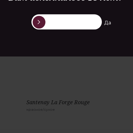
Да
РЕКОМЕНДАЦИИ
Santenay La Forge Rouge
красное/сухое
Производитель:
Jean-Baptiste Jessiaume
Страна:
Франция