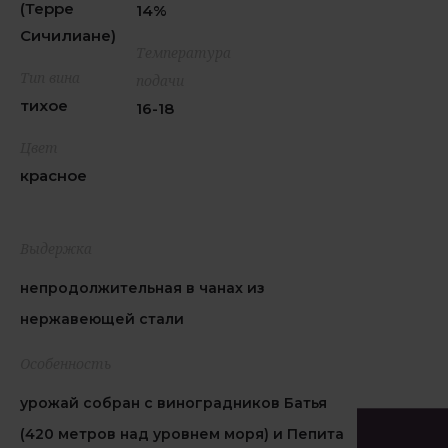
(Терре
14%
Сичилиане)
Температура
Тип вина
подачи
тихое
16-18
Цвет
красное
Выдержка
непродолжительная в чанах из
нержавеющей стали
Особенность
урожай собран с виноградников Батья
(420 метров над уровнем моря) и Пепита