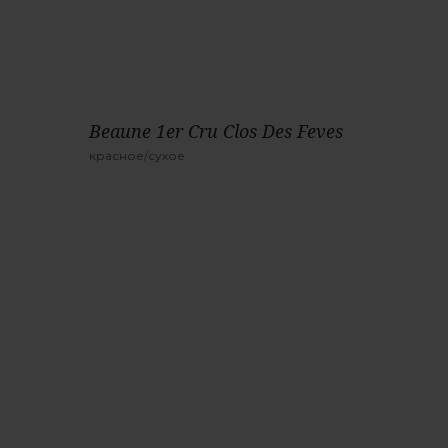
Beaune 1er Cru Clos Des Feves
красное/сухое
Производитель:
Domaine Chanson Père et Fi
Страна:
Франция
Тип вина:
тихое
Цвет:
красное
Крепость:
13,5%