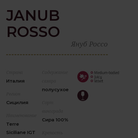
JANUB
ROSSO
Януб Россо
Страна
Содержание
Италия
сахара
полусухое
Регион
Сицилия
Сорт
винограда
Наименование
Сира 100%
Terre
Siciliane IGT
Крепость