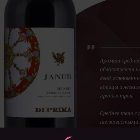
Аромат средне
обволакивает н
ягод, клюквенно
корицы и легки
пряных трав.
Среднее тело с
шелковистыми 
продолжительно
оттенками чер