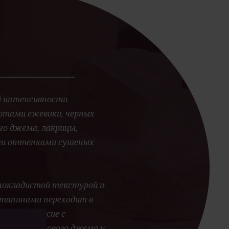
й интенсивности
отами ежевики, черных
го джема, лакрицы,
ми оттенками сушеных
 покладистой текстурой и
танинами переходит в
е послевкусие с
носмородинового джема и