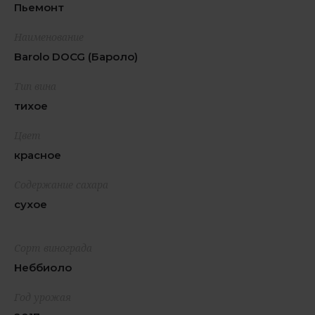
Пьемонт
Наименование
Barolo DOCG (Бароло)
Тип вина
тихое
Цвет
красное
Содержание сахара
сухое
Сорт винограда
Неббиоло
Год урожая