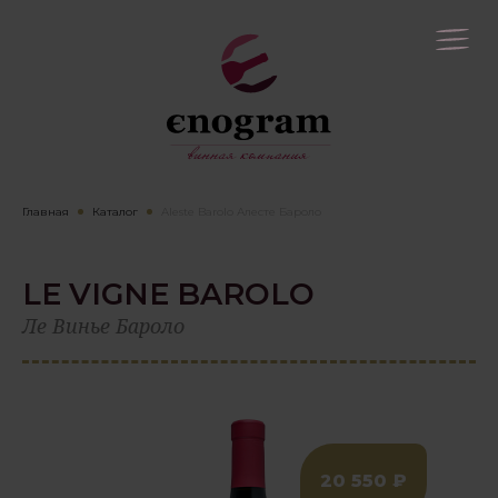
Главная
Каталог
Aleste Barolo Алесте Бароло
LE VIGNE BAROLO
Ле Винье Бароло
20 550 ₽