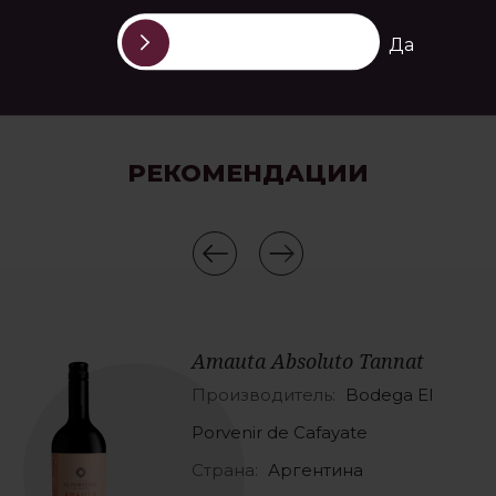
Да
РЕКОМЕНДАЦИИ
Amauta Absoluto Tannat
Производитель:
Bodega El
Porvenir de Cafayate
Страна:
Аргентина