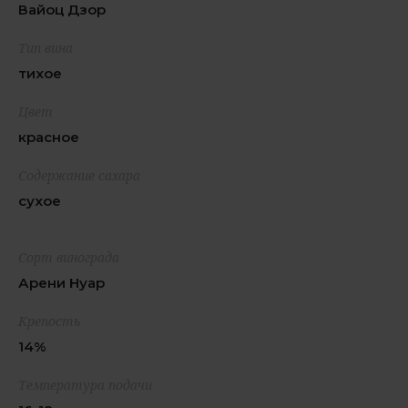
Вайоц Дзор
Тип вина
тихое
Цвет
красное
Содержание сахара
сухое
Сорт винограда
Арени Нуар
Крепость
14%
Температура подачи