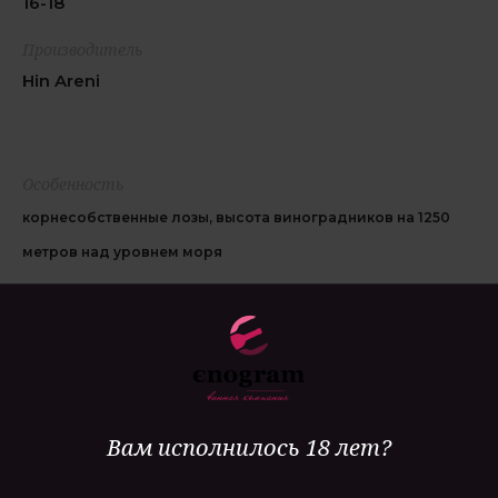
16-18
Производитель
Hin Areni
Особенность
корнесобственные лозы, высота виноградников на 1250
метров над уровнем моря
Гастрономия
блюда из мяса подвергшиеся средней тепловой
обработке, твердые сыры
Вам исполнилось 18 лет?