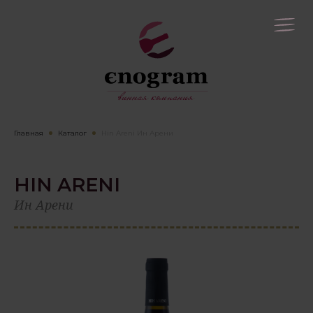
Главная
Каталог
Hin Areni Ин Арени
HIN ARENI
Ин Арени