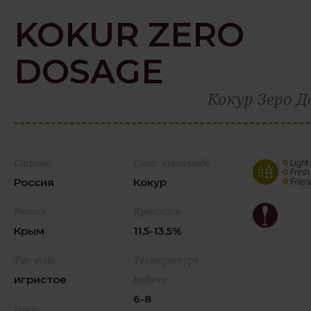
KOKUR ZERO
DOSAGE
Кокур Зеро 
Страна
Сорт винограда
Россия
Кокур
Регион
Крепость
Крым
11,5-13,5%
Тип вина
Температура
игристое
подачи
6-8
Цвет