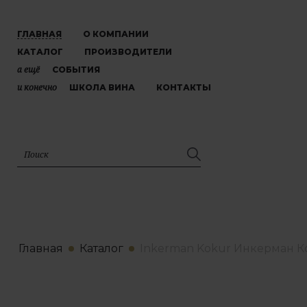
ГЛАВНАЯ
О КОМПАНИИ
КАТАЛОГ
ПРОИЗВОДИТЕЛИ
а ещё
СОБЫТИЯ
и конечно
ШКОЛА ВИНА
КОНТАКТЫ
Главная
Каталог
Inkerman Kokur Инкерман К