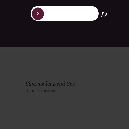
Да
РЕКОМЕНДАЦИИ
Simonsvlei Demi-Sec
белое/полусухое
Производитель:
Simonsvlei
Страна:
ЮАР
Тип вина:
игристое