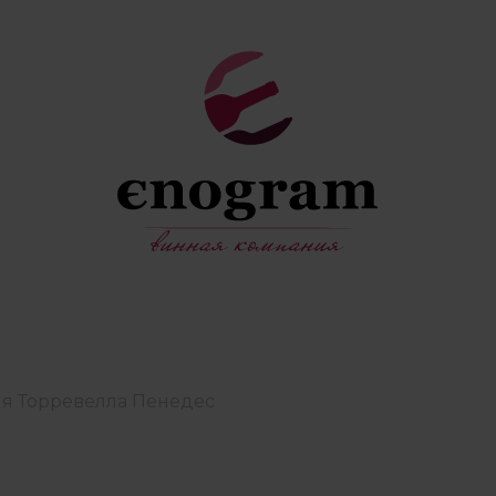
е ля Торревелла Пенедес