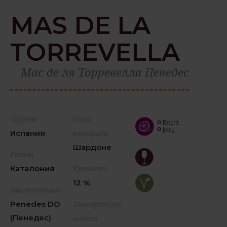
MAS DE LA
TORREVELLA
Мас де ля Торревелла Пенедес
Страна
Сорт
Испания
винограда
Шардоне
Регион
Каталония
Крепость
12 %
Наименование
Penedes DO
Температура
(Пенедес)
подачи