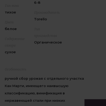
6-8
Тип вина
тихое
Производитель
Torello
Цвет
белое
Тип
производства
Содержание
Органическое
сахара
сухое
Особенность
ручной сбор урожая с отдельного участка
Кан Марти, имеющего наивысшую
классификацию, винификация в
нержавеющей стали при низких