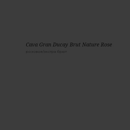
Cava Gran Ducay Brut Nature Rose
розовое/экстра брют
Производитель:
Bodegas San Valero
Страна:
Испания
Тип вина:
игристое
Цвет:
розовое
Крепость:
12%