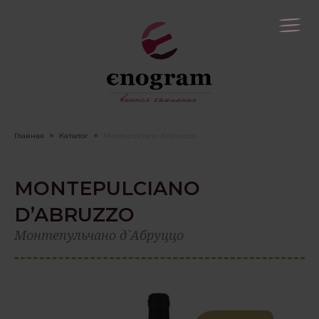
Главная
Каталог
Montepulciano d’Abruzzo
MONTEPULCIANO
D’ABRUZZO
Монтепульчано д`Абруццо