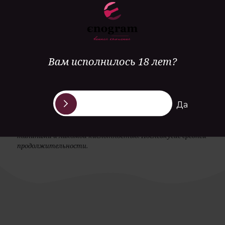
паста с мясным соусом, пицца
Вам исполнилось 18 лет?
Аромат средней интенсивности наполнен нотами сливы,
вишни, ежевики, вишневого варенья с мягкими нюансами
Да
чёрного перца.
Среднее тело с сочной текстурой сдобрено бархатистыми
танинами и лакомой кислотностью. Послевкусие средней
продолжительности.