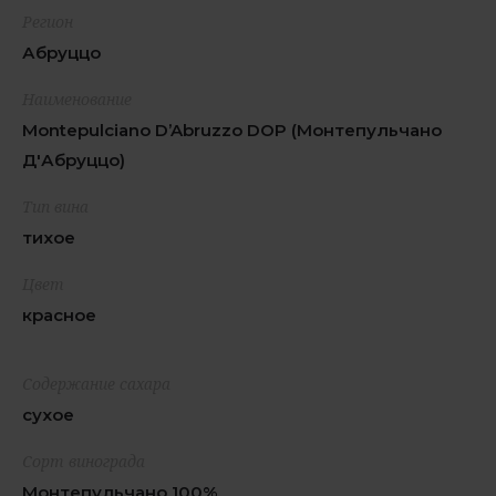
Регион
Абруццо
Наименование
Montepulciano D’Abruzzo DOP (Монтепульчано
Д'Абруццо)
Тип вина
тихое
Цвет
красное
Содержание сахара
сухое
Сорт винограда
Монтепульчано 100%