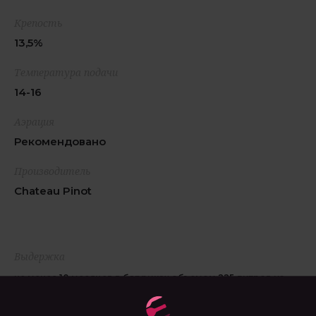
Крепость
13,5%
Температура подачи
14-16
Аэрация
Рекомендовано
Производитель
Chateau Pinot
Выдержка
не менее 18 месяцев в барриках объемом 225 литров из
французского дуба, аффинаж 10 месяцев