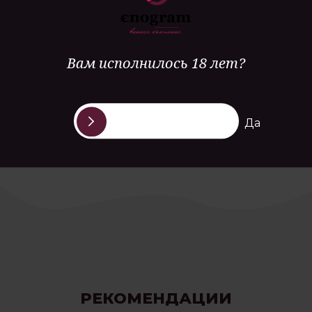
Особенность
ручной сбор винограда с лучших участков терруара Шато
Пино, достигший идеальной зрелости
Вам исполнилось 18 лет?
Гастрономия
блюда из мяса птиц, рийет, паштеты
Да
РЕКОМЕНДАЦИИ