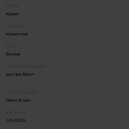
Регион
Крым
Тип вина
игристое
Цвет
белое
Содержание сахара
экстра брют
Сорт винограда
Пино Блан
Крепость
11,5-13,5%