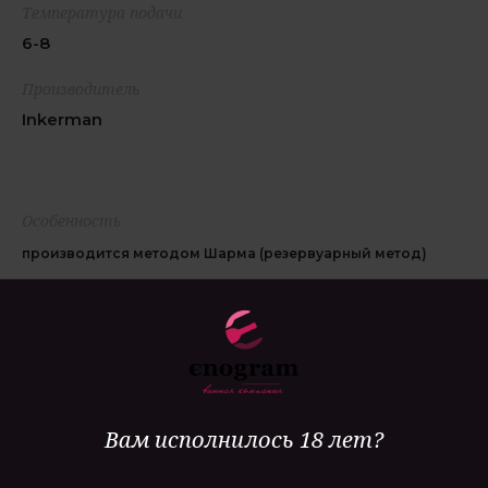
Температура подачи
6-8
Производитель
Inkerman
Особенность
производится методом Шарма (резервуарный метод)
Гастрономия
аперитив, закуски из морепродуктов
Вам исполнилось 18 лет?