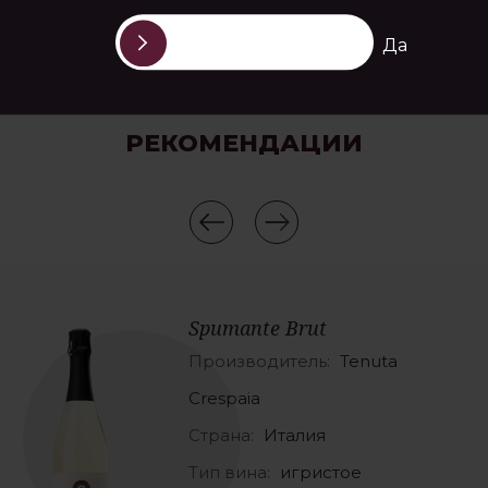
Да
РЕКОМЕНДАЦИИ
Spumante Brut
Производитель:
Tenuta
Crespaia
Страна:
Италия
Тип вина:
игристое