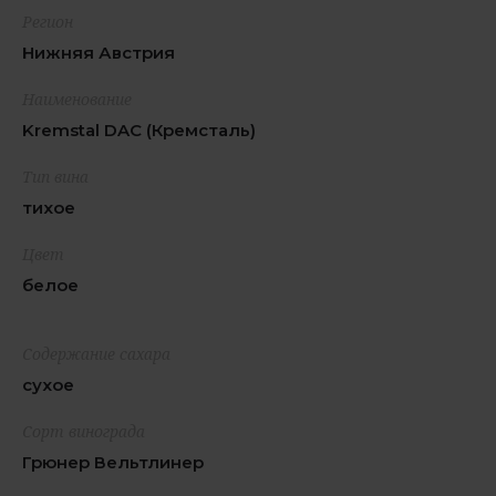
Регион
Нижняя Австрия
Наименование
Kremstal DAC (Кремсталь)
Тип вина
тихое
Цвет
белое
Содержание сахара
сухое
Сорт винограда
Грюнер Вельтлинер