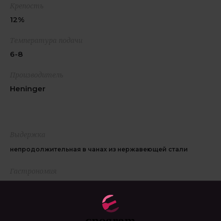
Крепость
12%
Температура подачи
6-8
Производитель
Heninger
Выдержка
непродолжительная в чанах из нержавеющей стали
Гастрономия
лёгкие салаты, блюда из морепродуктов