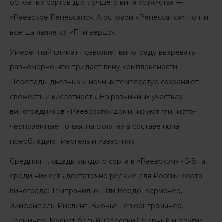
основных сортов для лучшего вина хозяйства —
«Раевское Ренессанс». А основой «Ренессанса» почти
всегда является «Пти вердо».
Умеренный климат позволяет винограду вызревать
равномерно, что придает вину комплексности.
Перепады дневных и ночных температур сохраняют
свежесть и кислотность. На равнинных участках
виноградников «Раевского» доминируют глинисто-
черноземные почвы, на склонах в составе почв
преобладают мергель и известняк.
Средняя площадь каждого сорта в «Раевском» - 5-8 га,
среди них есть достаточно редкие для России сорта
винограда: Темпранильо, Пти Вердо, Карменер,
Зинфандель, Рислинг, Вионье, Гевюрцтраминер,
Траминер, Мускат белый, Одесский Черный и другие.