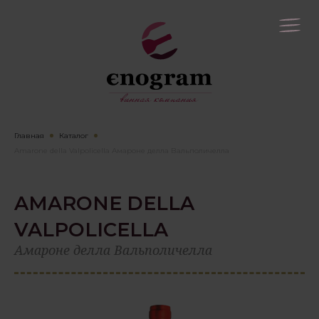
Главная
Каталог
Amarone della Valpolicella Амароне делла Вальполичелла
AMARONE DELLA
VALPOLICELLA
Амароне делла Вальполичелла