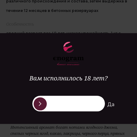
различного происхождения и состава, затем выдержка в
течение 12 месяцев в бетонных резервуарах
Особенность
средний возраст лоз 40 лет, низкая урожайность, 1 кг с
одной лозы, виноградники культивировались в
соответствии с биодинамическими принципами
Гастрономия
блюда из мяса и дичи подвергшиеся сильной тепловой
Вам исполнилось 18 лет?
обработке
Да
Интенсивный аромат богат нотами ягодного джема,
спелых черных ягод, какао, лакрицы, черного перца, пряных