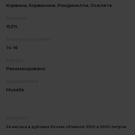
Корвина, Корвиноне, Рондинелла, Оселета
Крепость
15,5%
Температура подачи
14-16
Аэрация
Рекомендовано
Производитель
Musella
Выдержка
24 месяца в дубовых бочках объёмом 3500 и 5000 литров