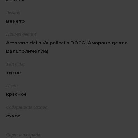
Регион
Венето
Наименование
Amarone della Valpolicella DOCG (Амароне делла
Вальполичелла)
Тип вина
тихое
Цвет
красное
Содержание сахара
сухое
Сорт винограда