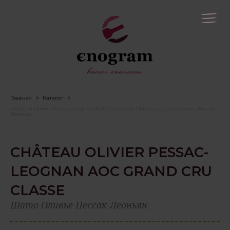
Главная
Каталог
Château Olivier Pessac-Leognan AOC Grand Cru Classe в Шато Оливье Пессак-
Леоньян
CHÂTEAU OLIVIER PESSAC-
LEOGNAN AOC GRAND CRU
CLASSE
Шато Оливье Пессак-Леоньян