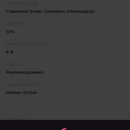
Сорт винограда
Совиньон Блан, Семийон, Мюскадель
Крепость
13%
Температура подачи
6-8
Аэрация
Рекомендовано
Производитель
Maison Sichel
Выдержка
12 месяцев в дубовых бочках, одна треть из которых новая