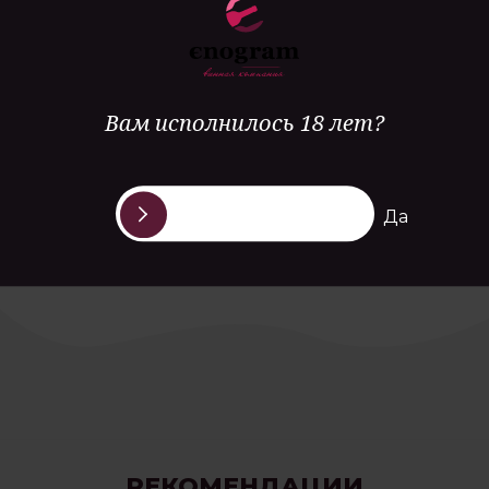
Особенность
ручной сбор урожая, часть ферментации проходит в
дубовых бочках
Вам исполнилось 18 лет?
Гастрономия
молодые сыры, блюда из морепродуктов и рыбы
Да
РЕКОМЕНДАЦИИ