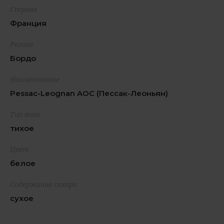
Страна
Франция
Регион
Бордо
Наименование
Pessac-Leognan AOC (Пессак-Леоньян)
Тип вина
тихое
Цвет
белое
Содержание сахара
сухое