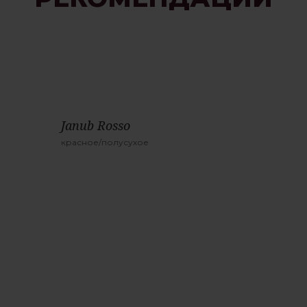
Janub Rosso
красное/полусухое
Производитель:
Страна:
Италия
Тип вина:
тихое
Цвет:
красное
Крепость:
14%