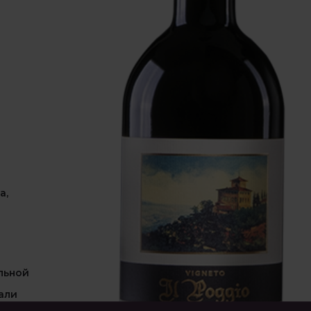
а,
льной
али