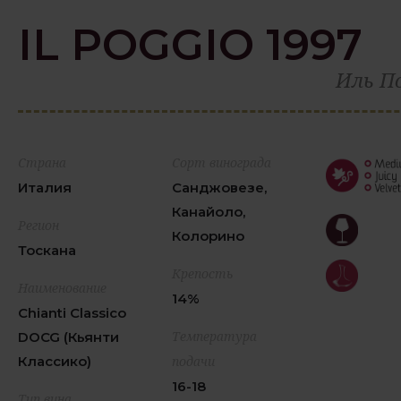
IL POGGIO 1997
Иль П
Страна
Сорт винограда
Италия
Санджовезе,
Канайоло,
Регион
Колорино
Тоскана
Крепость
Наименование
14%
Chianti Classico
Температура
DOCG (Кьянти
Клаcсико)
подачи
16-18
Тип вина