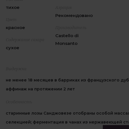
тихое
Аэрация
Рекомендовано
Цвет
красное
Производитель
Castello di
Содержание сахара
Monsanto
сухое
Выдержка
не менее 18 месяцев в барриках из французского дуб
аффинаж на протяжении 2 лет
Особенность
старинные лозы Санджовезе отобраны особой масса
селекцией; ферментация в чанах из нержавеющей ст