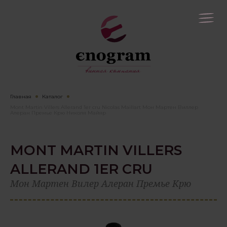
Главная
Каталог
Mont Martin Villers Allerand 1er cru Nicolas Maillart Мон Мартен Виллер
Алеран Премье Крю Николя Майяр
MONT MARTIN VILLERS
ALLERAND 1ER CRU
Мон Мартен Вилер Алеран Премье Крю