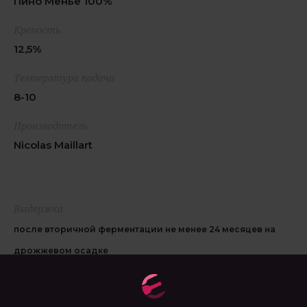
Пино Менье 100%
Крепость
12,5%
Температура подачи
8-10
Производитель
Nicolas Maillart
Выдержка
после вторичной ферментации не менее 24 месяцев на
дрожжевом осадке
Особенность
ручной сбор урожая с виноградника Виллер-Алеран