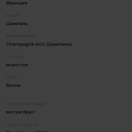
Франция
Регион
Шампань
Наименование
Champagne AOC (Шампань)
Тип вина
игристое
Цвет
белое
Содержание сахара
экстра брют
Сорт винограда