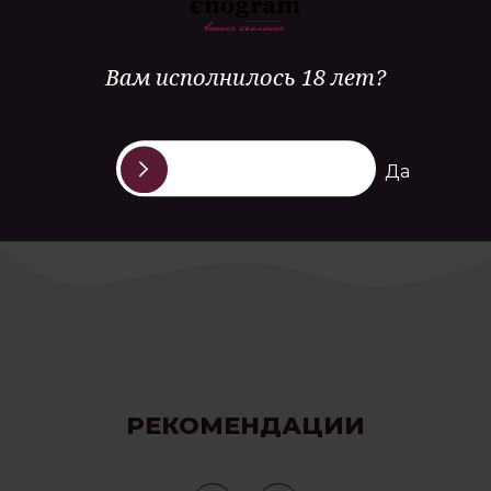
Премье Крю, возраст лоз более 30 лет, гравитационное
прессование, винификация в дубовой бочке,
Вам исполнилось 18 лет?
биодинамическое виноградарство, дегоржаж
производится вручную
Да
РЕКОМЕНДАЦИИ